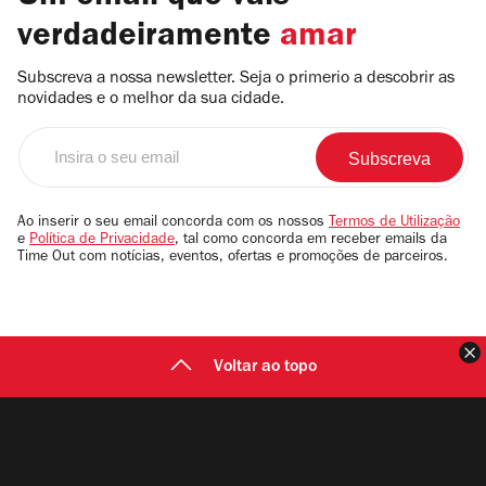
verdadeiramente
amar
Subscreva a nossa newsletter. Seja o primerio a descobrir as
novidades e o melhor da sua cidade.
Insira
o
seu
email
Ao inserir o seu email concorda com os nossos
Termos de Utilização
e
Política de Privacidade
, tal como concorda em receber emails da
Time Out com notícias, eventos, ofertas e promoções de parceiros.
F
Voltar ao topo