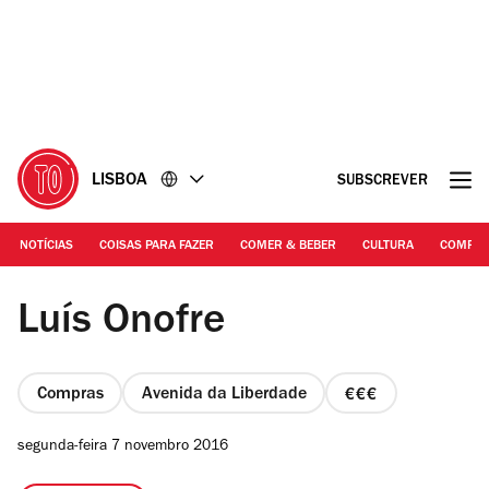
Ir
Ir
para
para
o
o
conteúdo
rodapé
LISBOA
SUBSCREVER
NOTÍCIAS
COISAS PARA FAZER
COMER & BEBER
CULTURA
COMPR
©Filipe Ferreira
Luís Onofre
Compras
Avenida da Liberdade
preço
3
segunda-feira 7 novembro 2016
de
4