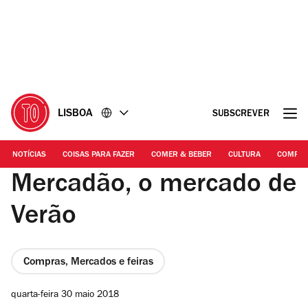
Ir
Ir
para
para
o
o
conteúdo
rodapé
LISBOA
SUBSCREVER
NOTÍCIAS
COISAS PARA FAZER
COMER & BEBER
CULTURA
COMPR
Mercadão, o mercado de
Verão
Compras, Mercados e feiras
quarta-feira 30 maio 2018