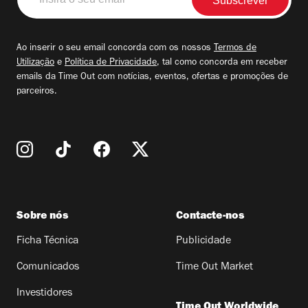
o
seu
email
Ao inserir o seu email concorda com os nossos
Termos de
Utilização
e
Política de Privacidade
, tal como concorda em receber
emails da Time Out com notícias, eventos, ofertas e promoções de
parceiros.
Sobre nós
Contacte-nos
Ficha Técnica
Publicidade
Comunicados
Time Out Market
Investidores
Time Out Worldwide