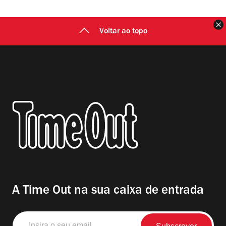
F
Voltar ao topo
A Time Out na sua caixa de entrada
Insira