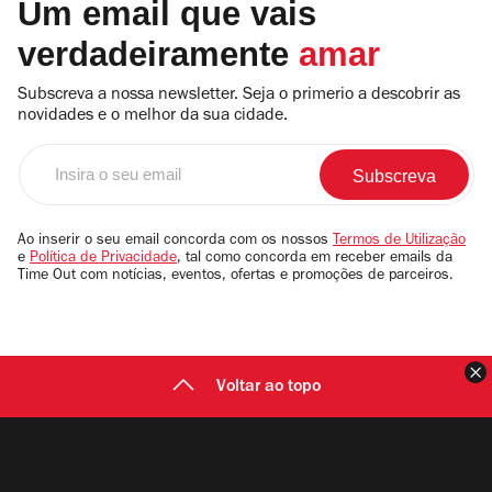
Um email que vais
verdadeiramente
amar
Subscreva a nossa newsletter. Seja o primerio a descobrir as
novidades e o melhor da sua cidade.
Insira
o
seu
email
Ao inserir o seu email concorda com os nossos
Termos de Utilização
e
Política de Privacidade
, tal como concorda em receber emails da
Time Out com notícias, eventos, ofertas e promoções de parceiros.
F
Voltar ao topo