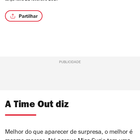
terça-feira 21 fevereiro 2017
de
4
Partilhar
PUBLICIDADE
A Time Out diz
Melhor do que aparecer de surpresa, o melhor é