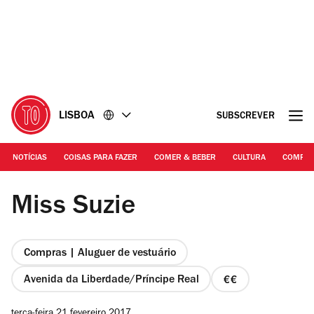
Ir
Ir
para
para
o
o
conteúdo
rodapé
LISBOA
SUBSCREVER
NOTÍCIAS
COISAS PARA FAZER
COMER & BEBER
CULTURA
COMPR
©Miss Suzie | Miss Suzie
Miss Suzie
Compras | Aluguer de vestuário
Avenida da Liberdade/Príncipe Real
preço
2