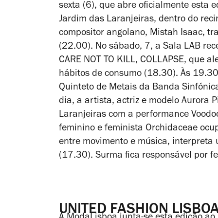
sexta (6), que abre oficialmente esta
Jardim das Laranjeiras, dentro do reci
compositor angolano, Mistah Isaac, tr
(22.00). No sábado, 7, a Sala LAB re
CARE NOT TO KILL, COLLAPSE, que ale
hábitos de consumo (18.30). Às 19.30
Quinteto de Metais da Banda Sinfónica 
dia, a artista, actriz e modelo Aurora
Laranjeiras com a performance Voodoo 
feminino e feminista Orchidaceae ocu
entre movimento e música, interpreta 
(17.30). Surma fica responsável por 
UNITED FASHION LISBO
A ModaLisboa junta-se esta edição ao