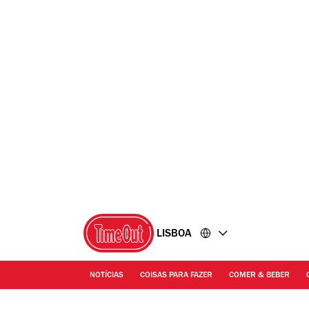
Ir
Ir
para
para
o
o
conteúdo
rodapé
LISBOA
NOTÍCIAS
COISAS PARA FAZER
COMER & BEBER