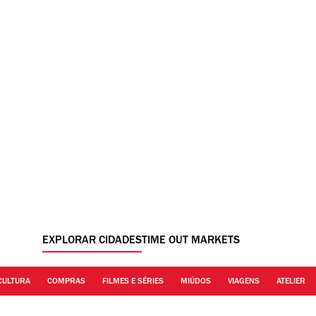
EXPLORAR CIDADES
TIME OUT MARKETS
CULTURA
COMPRAS
FILMES E SÉRIES
MIÚDOS
VIAGENS
ATELIER