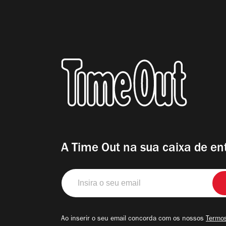
A Time Out na sua caixa de en
Insira
o
seu
email
Ao inserir o seu email concorda com os nossos
Termos