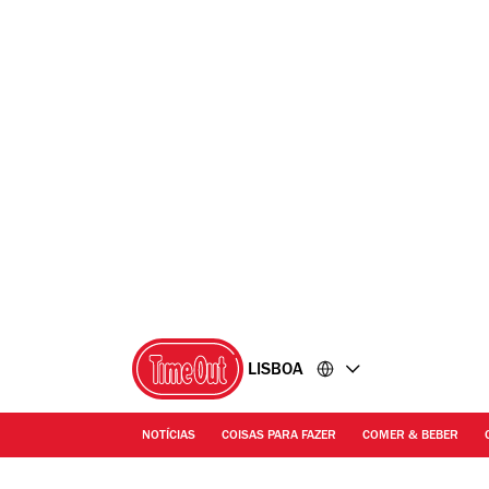
Ir
Ir
para
para
o
o
conteúdo
rodapé
LISBOA
NOTÍCIAS
COISAS PARA FAZER
COMER & BEBER