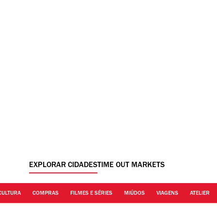
EXPLORAR CIDADES
TIME OUT MARKETS
CULTURA
COMPRAS
FILMES E SÉRIES
MIÚDOS
VIAGENS
ATELIER