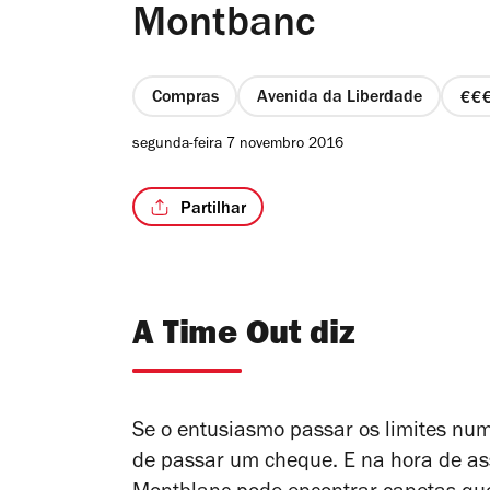
Montbanc
Compras
Avenida da Liberdade
p
3
segunda-feira 7 novembro 2016
d
4
Partilhar
A Time Out diz
Se o entusiasmo passar os limites num
de passar um cheque. E na hora de ass