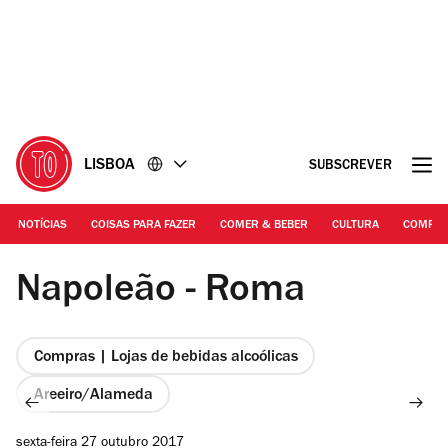
Ir
Ir
para
para
o
o
conteúdo
rodapé
LISBOA
SUBSCREVER
NOTÍCIAS
COISAS PARA FAZER
COMER & BEBER
CULTURA
COMPR
Fotografia: Arlindo Camacho
Napoleão - Roma
Compras | Lojas de bebidas alcoólicas
Areeiro/Alameda
sexta-feira 27 outubro 2017