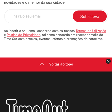
novidades e o melhor da sua cidade.
Insira
o
seu
email
Ao inserir o seu email concorda com os nossos
Termos de Utilização
e
Política de Privacidade
, tal como concorda em receber emails da
Time Out com notícias, eventos, ofertas e promoções de parceiros.
F
Voltar ao topo