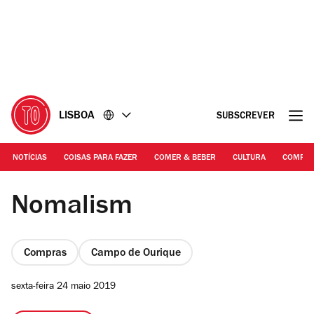
Ir
Ir
para
para
o
o
conteúdo
rodapé
LISBOA
SUBSCREVER
NOTÍCIAS
COISAS PARA FAZER
COMER & BEBER
CULTURA
COMPR
©nomalism/Facebook
Nomalism
Compras
Campo de Ourique
sexta-feira 24 maio 2019