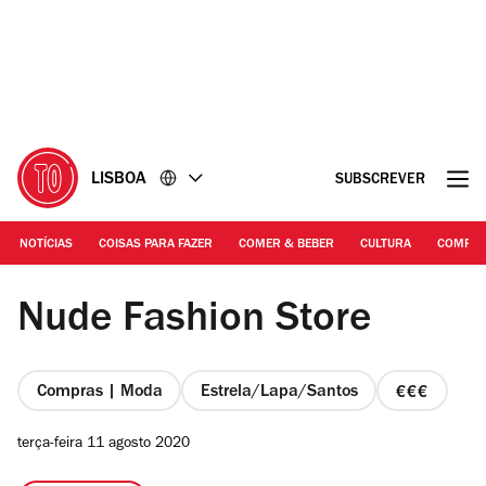
Ir
Ir
para
para
o
o
conteúdo
rodapé
LISBOA
SUBSCREVER
NOTÍCIAS
COISAS PARA FAZER
COMER & BEBER
CULTURA
COMPR
Nude Fashion Store
Nude Fashion Store
Compras | Moda
Estrela/Lapa/Santos
preço
3
terça-feira 11 agosto 2020
de
4