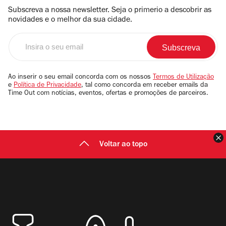
Subscreva a nossa newsletter. Seja o primerio a descobrir as
novidades e o melhor da sua cidade.
Insira
o
seu
email
Ao inserir o seu email concorda com os nossos
Termos de Utilização
e
Política de Privacidade
, tal como concorda em receber emails da
Time Out com notícias, eventos, ofertas e promoções de parceiros.
F
Voltar ao topo