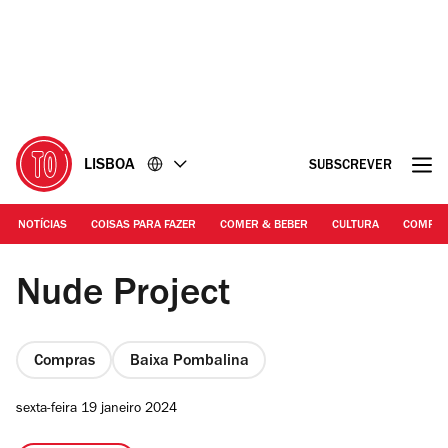
Ir
Ir
para
para
o
o
conteúdo
rodapé
LISBOA
SUBSCREVER
NOTÍCIAS
COISAS PARA FAZER
COMER & BEBER
CULTURA
COMPR
© Arlei Lima
Nude Project
Compras
Baixa Pombalina
sexta-feira 19 janeiro 2024