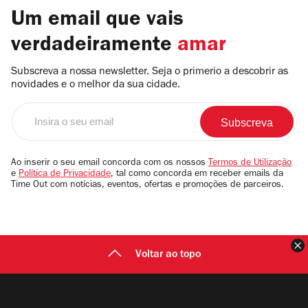
Um email que vais
verdadeiramente
amar
Subscreva a nossa newsletter. Seja o primerio a descobrir as
novidades e o melhor da sua cidade.
Insira
o
seu
email
Ao inserir o seu email concorda com os nossos
Termos de Utilização
e
Política de Privacidade
, tal como concorda em receber emails da
Time Out com notícias, eventos, ofertas e promoções de parceiros.
F
Voltar ao topo