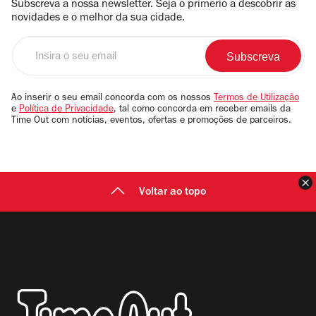
Subscreva a nossa newsletter. Seja o primerio a descobrir as
novidades e o melhor da sua cidade.
Insira
o
seu
email
Ao inserir o seu email concorda com os nossos
Termos de Utilização
e
Política de Privacidade
, tal como concorda em receber emails da
Time Out com notícias, eventos, ofertas e promoções de parceiros.
F
Voltar ao topo