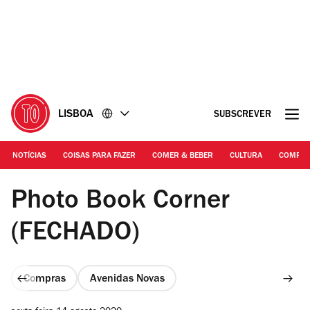
Ir
Ir
para
para
o
o
conteúdo
rodapé
LISBOA
SUBSCREVER
NOTÍCIAS
COISAS PARA FAZER
COMER & BEBER
CULTURA
COMPR
Gabriell Vieira
Photo Book Corner
(FECHADO)
Compras
Avenidas Novas