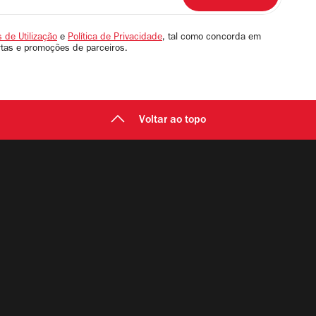
 de Utilização
e
Política de Privacidade
, tal como concorda em
rtas e promoções de parceiros.
Voltar ao topo