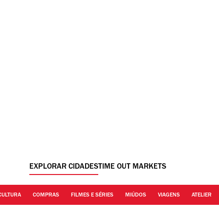
EXPLORAR CIDADES
TIME OUT MARKETS
CULTURA
COMPRAS
FILMES E SÉRIES
MIÚDOS
VIAGENS
ATELIER