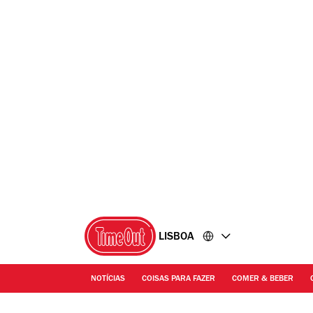
Ir
Ir
para
para
o
o
conteúdo
rodapé
LISBOA
NOTÍCIAS
COISAS PARA FAZER
COMER & BEBER