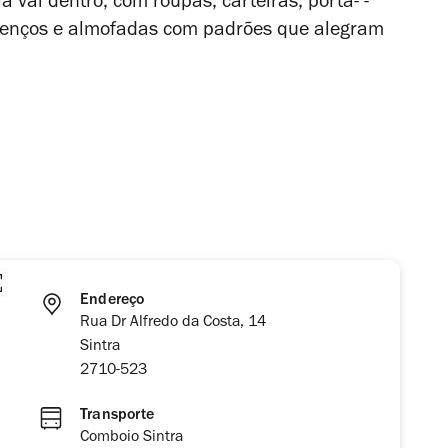
lá vai dentro, com roupas, carteiras, porta- -
, lenços e almofadas com padrões que alegram
Endereço
Rua Dr Alfredo da Costa, 14
Sintra
2710-523
Transporte
Comboio Sintra