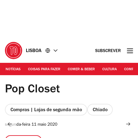
Ir
Ir
para
para
o
o
conteúdo
rodapé
LISBOA
SUBSCREVER
NOTÍCIAS
COISAS PARA FAZER
COMER & BEBER
CULTURA
COMPR
RITA CHANTRE
Pop Closet
Compras | Lojas de segunda mão
Chiado
segunda-feira 11 maio 2020