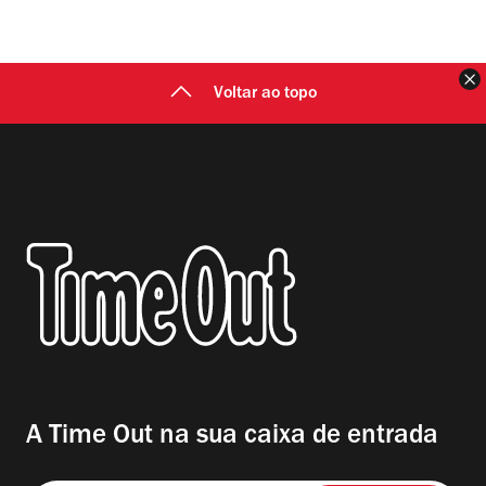
F
Voltar ao topo
A Time Out na sua caixa de entrada