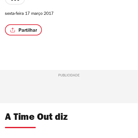
preço
3
sexta-feira 17 março 2017
de
4
Partilhar
PUBLICIDADE
A Time Out diz