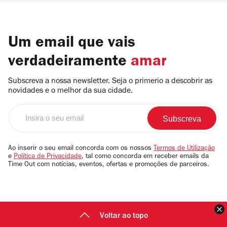
Um email que vais
verdadeiramente
amar
Subscreva a nossa newsletter. Seja o primerio a descobrir as
novidades e o melhor da sua cidade.
Insira
o
seu
email
Ao inserir o seu email concorda com os nossos
Termos de Utilização
e
Política de Privacidade
, tal como concorda em receber emails da
Time Out com notícias, eventos, ofertas e promoções de parceiros.
F
Voltar ao topo