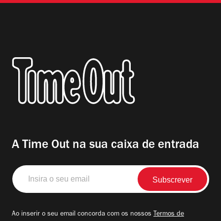
A Time Out na sua caixa de entrada
Insira
o
seu
email
Ao inserir o seu email concorda com os nossos
Termos de