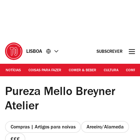
Ir
Ir
para
para
o
o
conteúdo
rodapé
LISBOA
SUBSCREVER
NOTÍCIAS
COISAS PARA FAZER
COMER & BEBER
CULTURA
COMPR
DR
Pureza Mello Breyner
Atelier
Compras | Artigos para noivas
Areeiro/Alameda