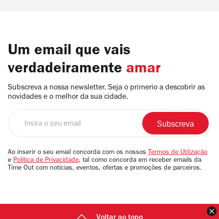
Um email que vais
verdadeiramente
amar
Subscreva a nossa newsletter. Seja o primerio a descobrir as
novidades e o melhor da sua cidade.
Insira
o
seu
email
Ao inserir o seu email concorda com os nossos
Termos de Utilização
e
Política de Privacidade
, tal como concorda em receber emails da
Time Out com notícias, eventos, ofertas e promoções de parceiros.
F
Voltar ao topo