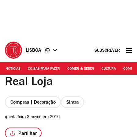
Ir
Ir
para
para
o
o
conteúdo
rodapé
LISBOA
SUBSCREVER
NOTÍCIAS
COISAS PARA FAZER
COMER & BEBER
CULTURA
COMPR
Real Loja
Compras | Decoração
Sintra
quinta-feira 3 novembro 2016
Partilhar