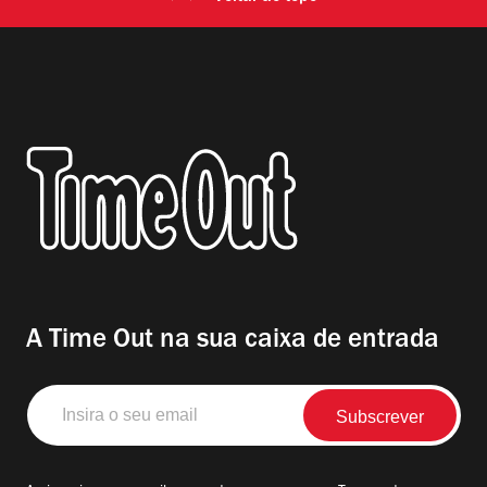
A Time Out na sua caixa de entrada
Insira
o
seu
email