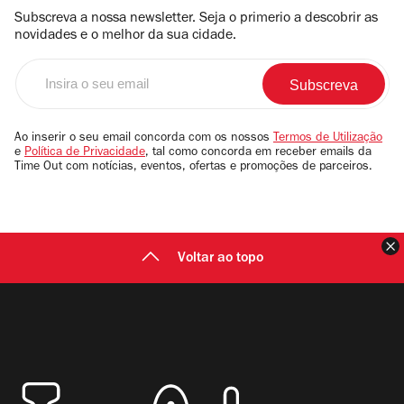
Subscreva a nossa newsletter. Seja o primerio a descobrir as
novidades e o melhor da sua cidade.
Insira
o
seu
email
Ao inserir o seu email concorda com os nossos
Termos de Utilização
e
Política de Privacidade
, tal como concorda em receber emails da
Time Out com notícias, eventos, ofertas e promoções de parceiros.
F
Voltar ao topo