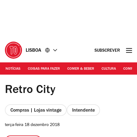
Ir
Ir
para
para
o
o
conteúdo
rodapé
LISBOA
SUBSCREVER
NOTÍCIAS
COISAS PARA FAZER
COMER & BEBER
CULTURA
COMPR
DR
Retro City
Compras | Lojas vintage
Intendente
terça-feira 18 dezembro 2018