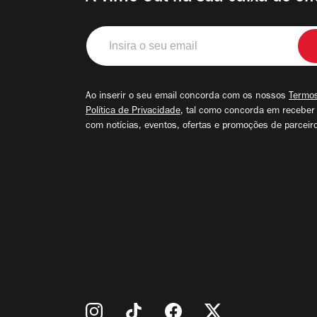
Insira
o
seu
email
Ao inserir o seu email concorda com os nossos
Termos
Política de Privacidade
, tal como concorda em receber
com notícias, eventos, ofertas e promoções de parceir