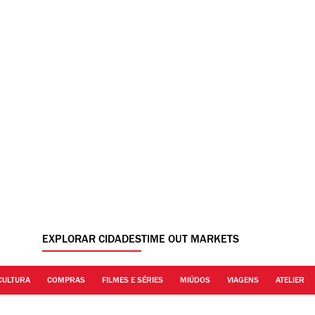
EXPLORAR CIDADES
TIME OUT MARKETS
CULTURA
COMPRAS
FILMES E SÉRIES
MIÚDOS
VIAGENS
ATELIER