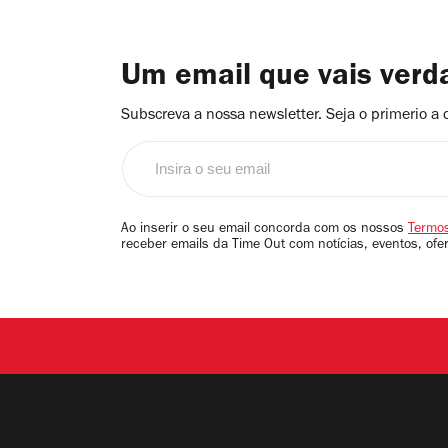
Um email que vais ver
Subscreva a nossa newsletter. Seja o primerio a 
Insira
o
seu
email
Ao inserir o seu email concorda com os nossos
Termos
receber emails da Time Out com notícias, eventos, ofe