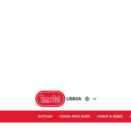
Ir
Ir
para
para
o
o
conteúdo
rodapé
LISBOA
NOTÍCIAS
COISAS PARA FAZER
COMER & BEBER