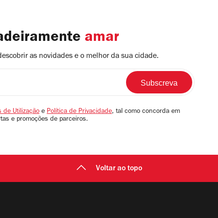
dadeiramente
amar
descobrir as novidades e o melhor da sua cidade.
 de Utilização
e
Política de Privacidade
, tal como concorda em
rtas e promoções de parceiros.
Voltar ao topo