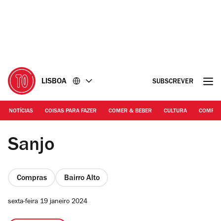
Ir
Ir
para
para
o
o
conteúdo
rodapé
LISBOA
SUBSCREVER
NOTÍCIAS
COISAS PARA FAZER
COMER & BEBER
CULTURA
COMPR
DR
Sanjo
Compras
Bairro Alto
sexta-feira 19 janeiro 2024