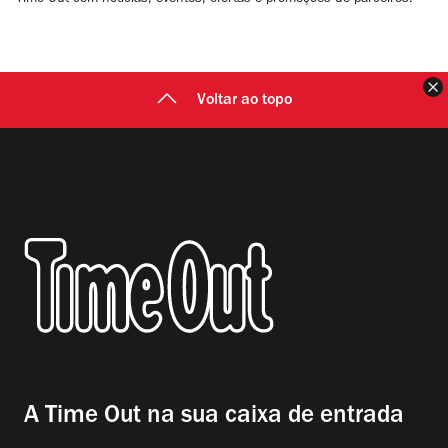
Time Out com notícias, eventos, ofertas e promoções de parceiros.
F
Voltar ao topo
A Time Out na sua caixa de entrada