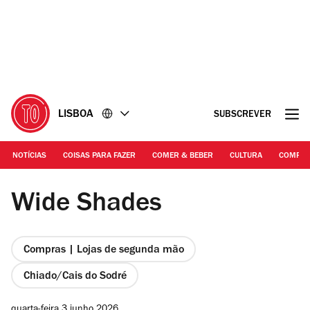
Ir
Ir
para
para
o
o
conteúdo
rodapé
LISBOA
SUBSCREVER
NOTÍCIAS
COISAS PARA FAZER
COMER & BEBER
CULTURA
COMPR
Rita Chantre | Wide Shades, Cais do Sodré
Wide Shades
Compras | Lojas de segunda mão
Chiado/Cais do Sodré