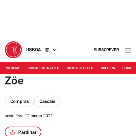
Ir
Ir
para
para
o
o
conteúdo
rodapé
LISBOA
SUBSCREVER
NOTÍCIAS
COISAS PARA FAZER
COMER & BEBER
CULTURA
COMPR
Zöe
Compras
Cascais
sexta-feira 12 março 2021
Partilhar