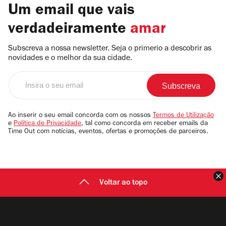
Um email que vais
verdadeiramente
amar
Subscreva a nossa newsletter. Seja o primerio a descobrir as
novidades e o melhor da sua cidade.
Insira
o
seu
email
Ao inserir o seu email concorda com os nossos
Termos de Utilização
e
Política de Privacidade
, tal como concorda em receber emails da
Time Out com notícias, eventos, ofertas e promoções de parceiros.
F
Voltar ao topo