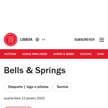
Ir
Ir
para
para
o
o
conteúdo
rodapé
LISBOA
SUBSCREVER
NOTÍCIAS
COISAS PARA FAZER
COMER & BEBER
CULTURA
COMPR
DR
Bells & Springs
Desporto | Ioga e pilates
Santos
quarta-feira 12 janeiro 2022