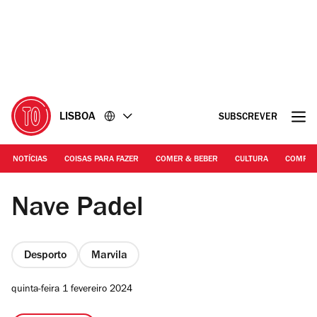
Ir
Ir
para
para
o
o
conteúdo
rodapé
LISBOA
SUBSCREVER
NOTÍCIAS
COISAS PARA FAZER
COMER & BEBER
CULTURA
COMPR
DR
Nave Padel
Desporto
Marvila
quinta-feira 1 fevereiro 2024