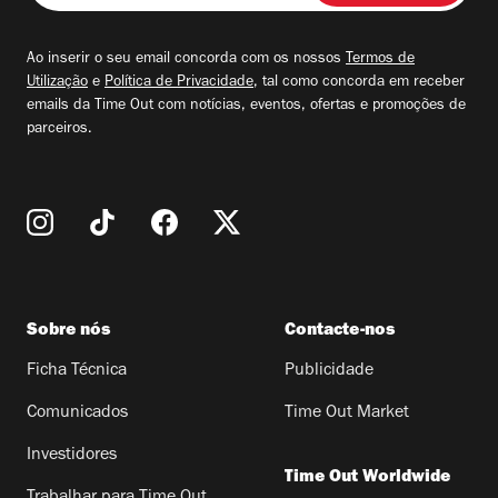
seu
email
Ao inserir o seu email concorda com os nossos
Termos de
Utilização
e
Política de Privacidade
, tal como concorda em receber
emails da Time Out com notícias, eventos, ofertas e promoções de
parceiros.
Sobre nós
Contacte-nos
Ficha Técnica
Publicidade
Comunicados
Time Out Market
Investidores
Time Out Worldwide
Trabalhar para Time Out