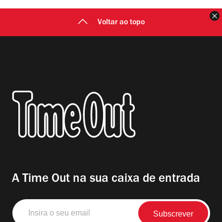
F
Voltar ao topo
A Time Out na sua caixa de entrada
Insira
o