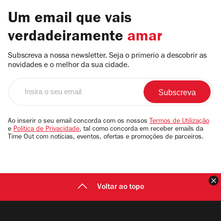
Um email que vais
verdadeiramente
amar
Subscreva a nossa newsletter. Seja o primerio a descobrir as
novidades e o melhor da sua cidade.
Insira
o
seu
email
Ao inserir o seu email concorda com os nossos
Termos de Utilização
e
Política de Privacidade
, tal como concorda em receber emails da
Time Out com notícias, eventos, ofertas e promoções de parceiros.
F
Voltar ao topo