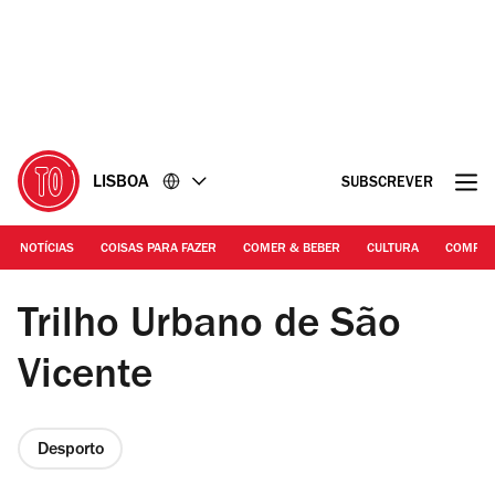
Ir
Ir
para
para
o
o
conteúdo
rodapé
LISBOA
SUBSCREVER
NOTÍCIAS
COISAS PARA FAZER
COMER & BEBER
CULTURA
COMPR
DR
Trilho Urbano de São
Vicente
Desporto