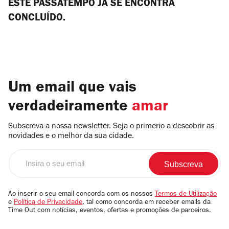
ESTE PASSATEMPO JÁ SE ENCONTRA
CONCLUÍDO.
Um email que vais
verdadeiramente
amar
Subscreva a nossa newsletter. Seja o primerio a descobrir as
novidades e o melhor da sua cidade.
Insira
o
seu
email
Ao inserir o seu email concorda com os nossos
Termos de Utilização
e
Política de Privacidade
, tal como concorda em receber emails da
Time Out com notícias, eventos, ofertas e promoções de parceiros.