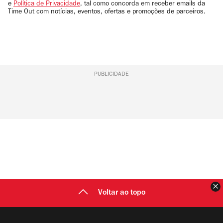
e
Política de Privacidade
, tal como concorda em receber emails da
Time Out com notícias, eventos, ofertas e promoções de parceiros.
PUBLICIDADE
F
Voltar ao topo