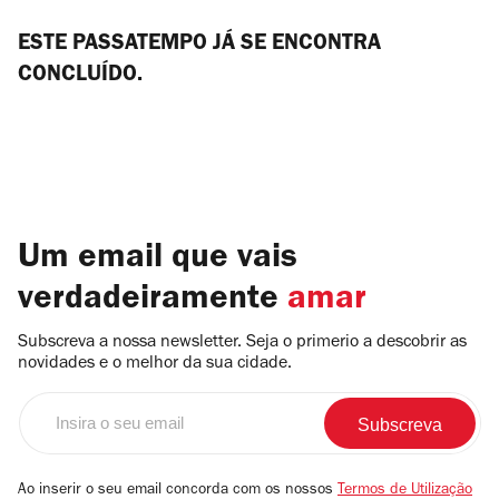
ESTE PASSATEMPO JÁ SE ENCONTRA
CONCLUÍDO.
Um email que vais
verdadeiramente
amar
Subscreva a nossa newsletter. Seja o primerio a descobrir as
novidades e o melhor da sua cidade.
Insira
o
seu
email
Ao inserir o seu email concorda com os nossos
Termos de Utilização