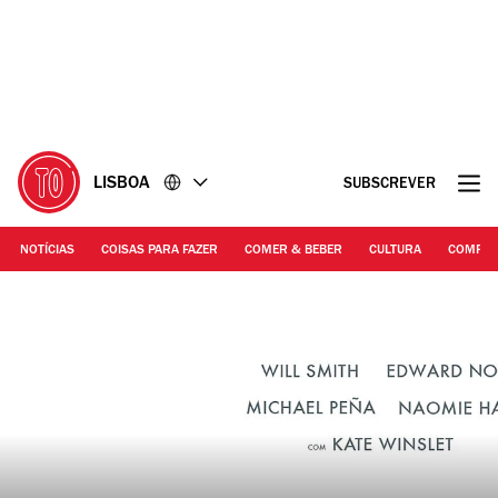
Ir
Ir
para
para
o
o
conteúdo
rodapé
LISBOA
SUBSCREVER
NOTÍCIAS
COISAS PARA FAZER
COMER & BEBER
CULTURA
COMPR