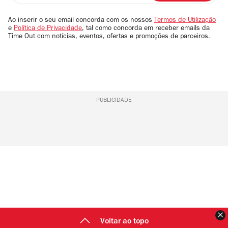
seu
email
Ao inserir o seu email concorda com os nossos
Termos de Utilização
e
Política de Privacidade
, tal como concorda em receber emails da
Time Out com notícias, eventos, ofertas e promoções de parceiros.
PUBLICIDADE
F
Voltar ao topo