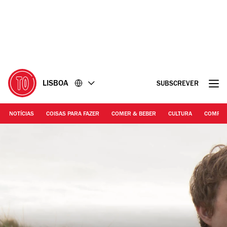
Ir
Ir
para
para
o
o
conteúdo
rodapé
LISBOA
SUBSCREVER
NOTÍCIAS
COISAS PARA FAZER
COMER & BEBER
CULTURA
COMPR