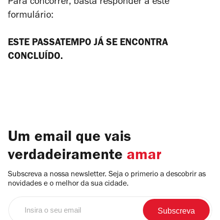
Para concorrer, basta responder a este
formulário:
ESTE PASSATEMPO JÁ SE ENCONTRA
CONCLUÍDO.
Um email que vais
verdadeiramente
amar
Subscreva a nossa newsletter. Seja o primerio a descobrir as
novidades e o melhor da sua cidade.
Insira
o