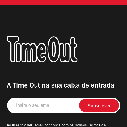
A Time Out na sua caixa de entrada
Insira
o
seu
email
Ao inserir o seu email concorda com os nossos
Termos de