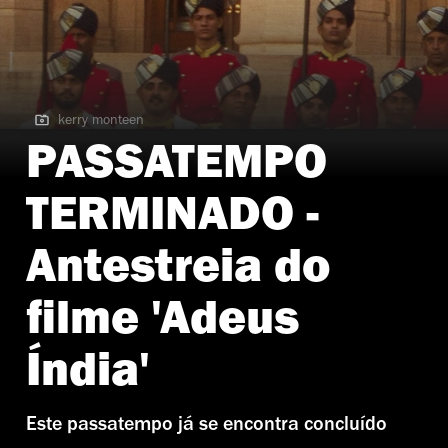
kerry monteen
kerry monteen
PASSATEMPO
TERMINADO -
Antestreia do
filme 'Adeus
Índia'
Este passatempo já se encontra concluído