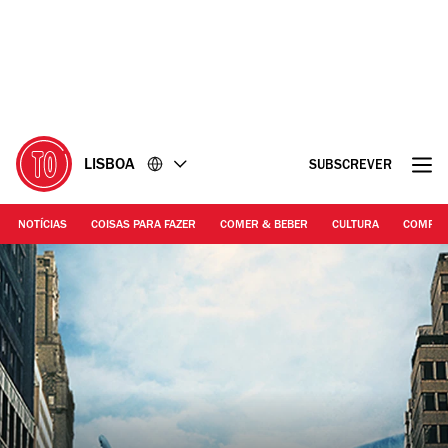
Ir
Ir
para
para
o
o
conteúdo
rodapé
LISBOA
SUBSCREVER
NOTÍCIAS
COISAS PARA FAZER
COMER & BEBER
CULTURA
COMPR