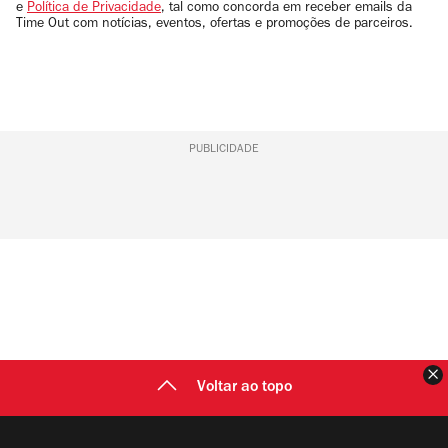
e
Política de Privacidade
, tal como concorda em receber emails da
Time Out com notícias, eventos, ofertas e promoções de parceiros.
PUBLICIDADE
F
Voltar ao topo