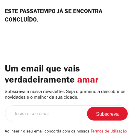
ESTE PASSATEMPO JÁ SE ENCONTRA
CONCLUÍDO.
Um email que vais
verdadeiramente
amar
Subscreva a nossa newsletter. Seja o primerio a descobrir as
novidades e o melhor da sua cidade.
Insira
o
seu
email
Ao inserir o seu email concorda com os nossos
Termos de Utilização