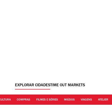
EXPLORAR CIDADES
TIME OUT MARKETS
CULTURA
COMPRAS
FILMES E SÉRIES
MIÚDOS
VIAGENS
ATELIER