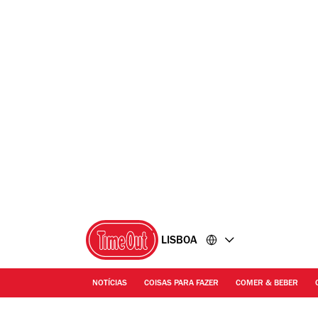
Ir
Ir
para
para
o
o
conteúdo
rodapé
LISBOA
NOTÍCIAS
COISAS PARA FAZER
COMER & BEBER