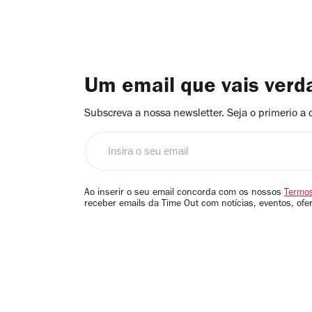
Um email que vais ver
Subscreva a nossa newsletter. Seja o primerio a 
Insira
o
seu
email
Ao inserir o seu email concorda com os nossos
Termos
receber emails da Time Out com notícias, eventos, ofe