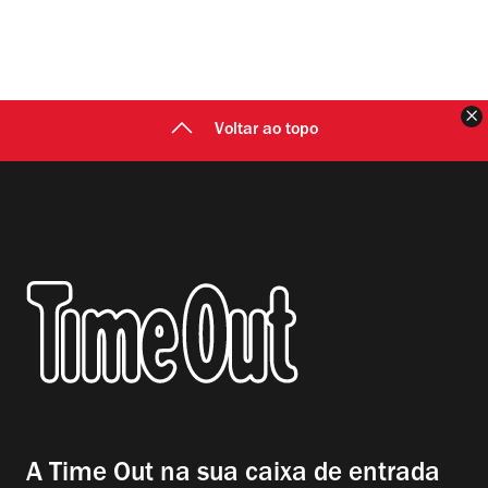
F
Voltar ao topo
A Time Out na sua caixa de entrada