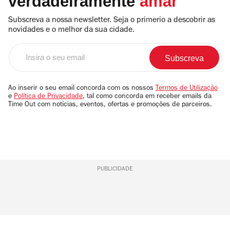
verdadeiramente
amar
Subscreva a nossa newsletter. Seja o primerio a descobrir as
novidades e o melhor da sua cidade.
Insira
o
seu
email
Ao inserir o seu email concorda com os nossos
Termos de Utilização
e
Política de Privacidade
, tal como concorda em receber emails da
Time Out com notícias, eventos, ofertas e promoções de parceiros.
PUBLICIDADE