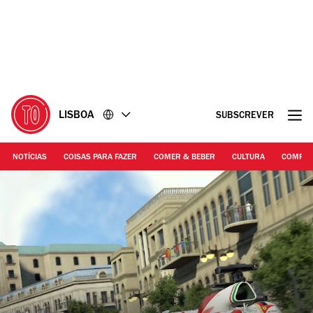
Ir
Ir
para
para
o
o
conteúdo
rodapé
LISBOA
SUBSCREVER
NOTÍCIAS
COISAS PARA FAZER
COMER & BEBER
CULTURA
COMPR