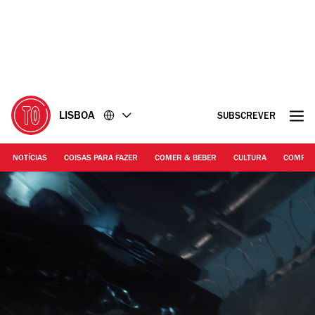
Ir
Ir
para
para
o
o
conteúdo
rodapé
LISBOA
SUBSCREVER
NOTÍCIAS
COISAS PARA FAZER
COMER & BEBER
CULTURA
COMPR