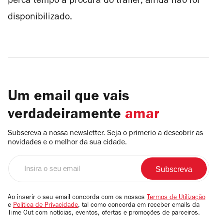
perca tempo à procura do trailer, ainda não foi
disponibilizado.
Um email que vais
verdadeiramente
amar
Subscreva a nossa newsletter. Seja o primerio a descobrir as
novidades e o melhor da sua cidade.
Insira
o
seu
email
Ao inserir o seu email concorda com os nossos
Termos de Utilização
e
Política de Privacidade
, tal como concorda em receber emails da
Time Out com notícias, eventos, ofertas e promoções de parceiros.