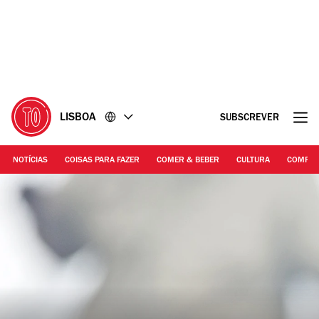
Ir
Ir
para
para
o
o
conteúdo
rodapé
LISBOA
SUBSCREVER
NOTÍCIAS
COISAS PARA FAZER
COMER & BEBER
CULTURA
COMPR