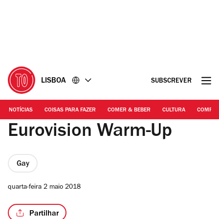
Ir
Ir
para
para
o
o
conteúdo
rodapé
LISBOA
SUBSCREVER
NOTÍCIAS
COISAS PARA FAZER
COMER & BEBER
CULTURA
COMPR
Eurovision Warm-Up
Gay
quarta-feira 2 maio 2018
Partilhar