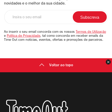
novidades e o melhor da sua cidade.
Insira
o
seu
email
Ao inserir o seu email concorda com os nossos
Termos de Utilização
e
Política de Privacidade
, tal como concorda em receber emails da
Time Out com notícias, eventos, ofertas e promoções de parceiros.
F
Voltar ao topo