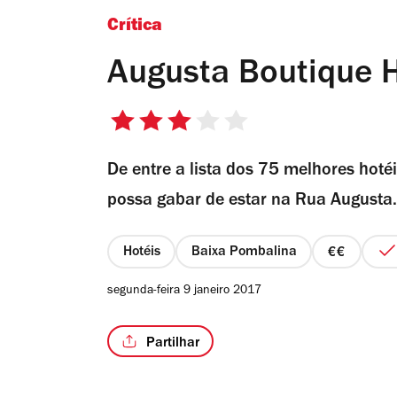
Crítica
Augusta Boutique 
3/5
estrelas
De entre a lista dos 75 melhores hot
possa gabar de estar na Rua Augusta.
Hotéis
Baixa Pombalina
preço
2
segunda-feira 9 janeiro 2017
de
4
Partilhar