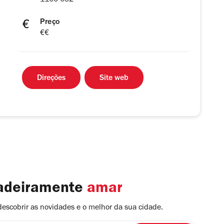
1100-052
Preço
€€
Direções
Site web
dadeiramente
amar
descobrir as novidades e o melhor da sua cidade.