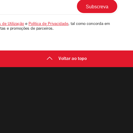
 de Utilização
e
Política de Privacidade
, tal como concorda em
rtas e promoções de parceiros.
Voltar ao topo