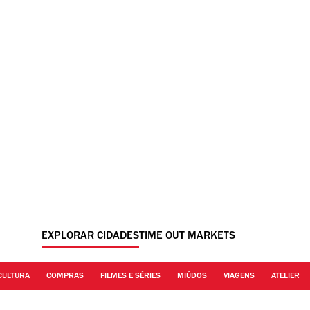
EXPLORAR CIDADES
TIME OUT MARKETS
CULTURA
COMPRAS
FILMES E SÉRIES
MIÚDOS
VIAGENS
ATELIER