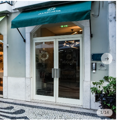
/14
©T