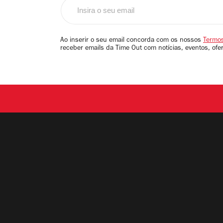
Insira
o
seu
email
Ao inserir o seu email concorda com os nossos
Termos
receber emails da Time Out com notícias, eventos, ofe