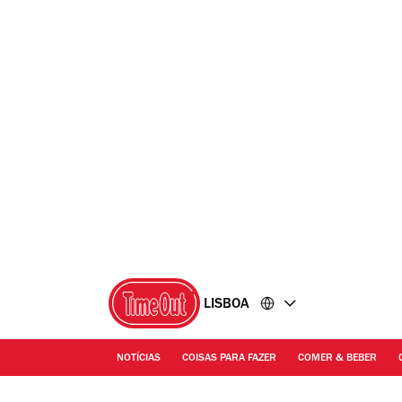
Ir
Ir
para
para
o
o
conteúdo
rodapé
LISBOA
NOTÍCIAS
COISAS PARA FAZER
COMER & BEBER