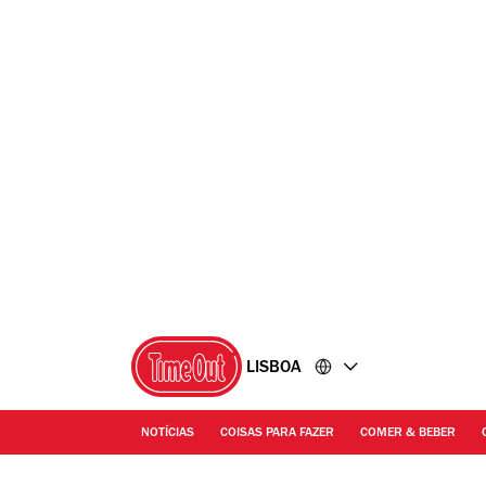
Ir
Ir
para
para
o
o
conteúdo
rodapé
LISBOA
NOTÍCIAS
COISAS PARA FAZER
COMER & BEBER