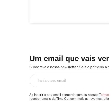
Um email que vais ve
Subscreva a nossa newsletter. Seja o primerio a 
Insira
o
seu
email
Ao inserir o seu email concorda com os nossos
Termos
receber emails da Time Out com notícias, eventos, ofe