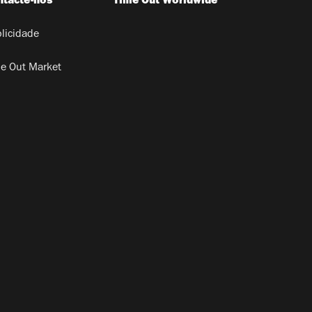
ntacte-nos
Time Out Worldwide
licidade
e Out Market