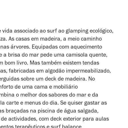
e vida associado ao surf ao
glamping
ecológico,
eza. As casas em madeira, a meio caminho
os nas árvores. Equipadas com aquecimento
ue a brisa do mar pede uma camisola quente,
m bom livro. Mas também existem tendas
as, fabricadas em algodão impermeabilizado,
 erguidas sobre um deck de madeira. No
onforto de uma cama e mobiliário
ombina o melhor dos sabores do mar e da
 la carte e menus do dia. Se quiser gastar as
mas braçadas na piscina de água salgada,
 de actividades, com deck exterior para aulas
mentos terapêuticos e
surf balance
.