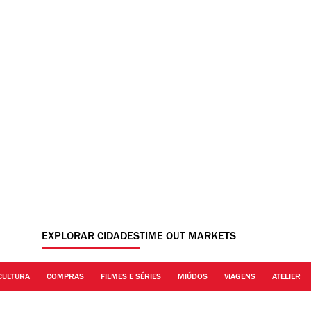
EXPLORAR CIDADES
TIME OUT MARKETS
CULTURA
COMPRAS
FILMES E SÉRIES
MIÚDOS
VIAGENS
ATELIER