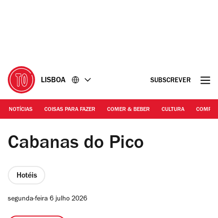
Ir
Ir
para
para
o
o
conteúdo
rodapé
LISBOA
SUBSCREVER
NOTÍCIAS
COISAS PARA FAZER
COMER & BEBER
CULTURA
COMPR
DR | Cabanas do Pico
Cabanas do Pico
Hotéis
segunda-feira 6 julho 2026