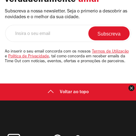
verdadeiramente
amar
Subscreva a nossa newsletter. Seja o primerio a descobrir as
novidades e o melhor da sua cidade.
Insira
o
seu
email
Ao inserir o seu email concorda com os nossos
Termos de Utilização
e
Política de Privacidade
, tal como concorda em receber emails da
Time Out com notícias, eventos, ofertas e promoções de parceiros.
F
Voltar ao topo