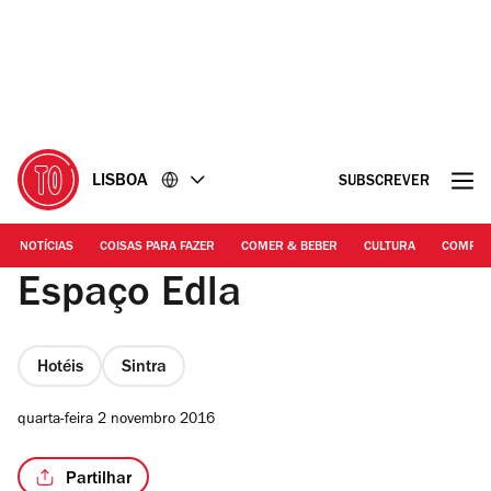
Ir
Ir
para
para
o
o
conteúdo
rodapé
LISBOA
SUBSCREVER
NOTÍCIAS
COISAS PARA FAZER
COMER & BEBER
CULTURA
COMPR
Espaço Edla
Hotéis
Sintra
quarta-feira 2 novembro 2016
Partilhar