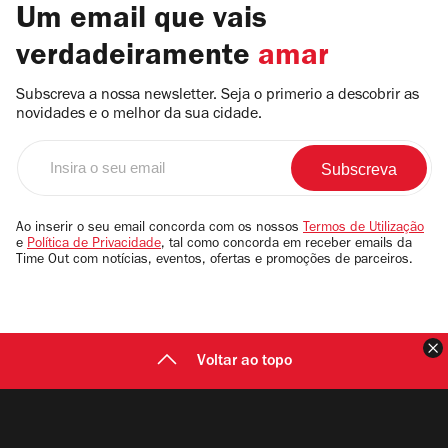
Um email que vais
verdadeiramente
amar
Subscreva a nossa newsletter. Seja o primerio a descobrir as
novidades e o melhor da sua cidade.
Insira
o
seu
email
Ao inserir o seu email concorda com os nossos
Termos de Utilização
e
Política de Privacidade
, tal como concorda em receber emails da
Time Out com notícias, eventos, ofertas e promoções de parceiros.
F
Voltar ao topo