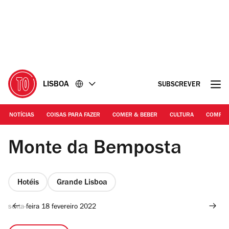
Ir
Ir
para
para
o
o
conteúdo
rodapé
LISBOA
SUBSCREVER
NOTÍCIAS
COISAS PARA FAZER
COMER & BEBER
CULTURA
COMPR
©DR | Monte da Bemposta
Monte da Bemposta
Hotéis
Grande Lisboa
sexta-feira 18 fevereiro 2022