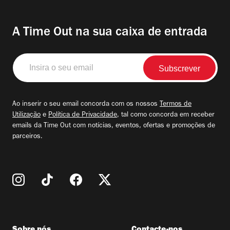
A Time Out na sua caixa de entrada
Insira
o
seu
email
Ao inserir o seu email concorda com os nossos
Termos de
Utilização
e
Política de Privacidade
, tal como concorda em receber
emails da Time Out com notícias, eventos, ofertas e promoções de
parceiros.
Sobre nós
Contacte-nos