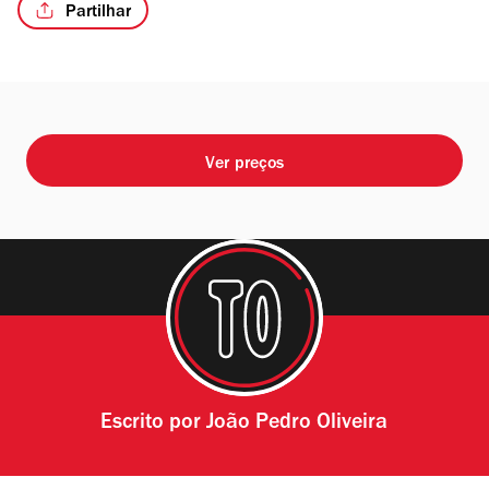
Partilhar
/5
Ver preços
Escrito por
João Pedro Oliveira