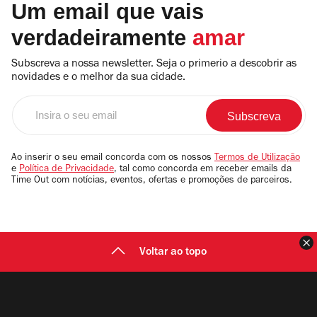
Um email que vais
verdadeiramente
amar
Subscreva a nossa newsletter. Seja o primerio a descobrir as
novidades e o melhor da sua cidade.
Insira
o
seu
email
Ao inserir o seu email concorda com os nossos
Termos de Utilização
e
Política de Privacidade
, tal como concorda em receber emails da
Time Out com notícias, eventos, ofertas e promoções de parceiros.
F
Voltar ao topo