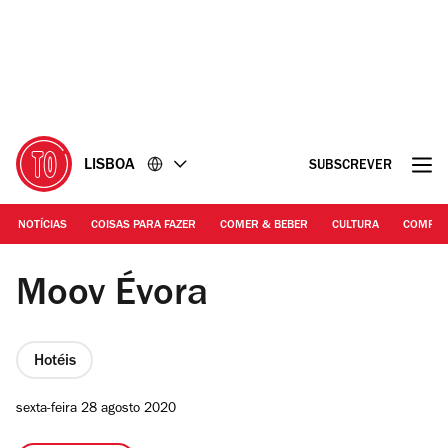
Ir
Ir
para
para
o
o
conteúdo
rodapé
LISBOA
SUBSCREVER
NOTÍCIAS
COISAS PARA FAZER
COMER & BEBER
CULTURA
COMPR
©DR | Moov Évora
Moov Évora
Hotéis
sexta-feira 28 agosto 2020