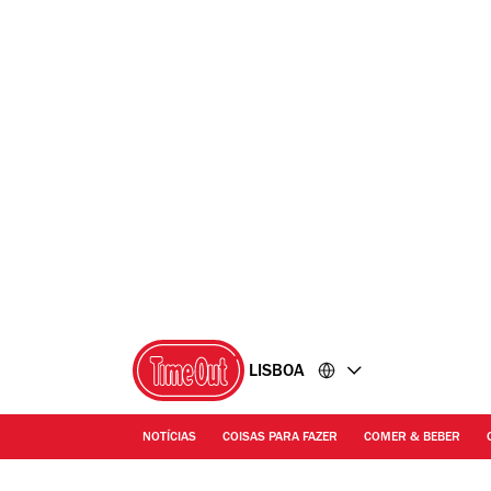
Ir
Ir
para
para
o
o
conteúdo
rodapé
LISBOA
NOTÍCIAS
COISAS PARA FAZER
COMER & BEBER