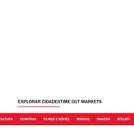
EXPLORAR CIDADES
TIME OUT MARKETS
CULTURA
COMPRAS
FILMES E SÉRIES
MIÚDOS
VIAGENS
ATELIER