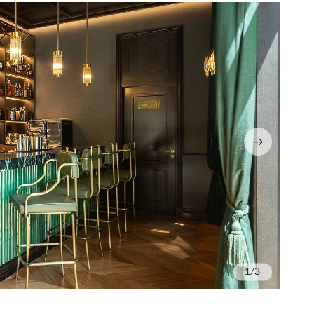
/3
Iv