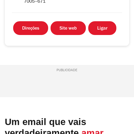
7005–671
Direções
Site web
Ligar
PUBLICIDADE
Um email que vais
verdadeiramente
amar