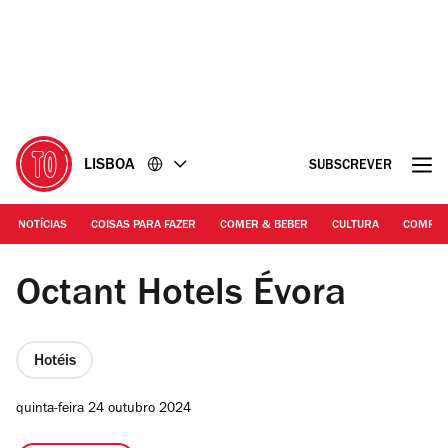
Ir
Ir
para
para
o
o
conteúdo
rodapé
LISBOA
SUBSCREVER
NOTÍCIAS
COISAS PARA FAZER
COMER & BEBER
CULTURA
COMPR
DR
Octant Hotels Évora
Hotéis
quinta-feira 24 outubro 2024