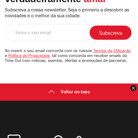
Subscreva a nossa newsletter. Seja o primerio a descobrir as
novidades e o melhor da sua cidade.
Insira
o
seu
email
Ao inserir o seu email concorda com os nossos
Termos de Utilização
e
Política de Privacidade
, tal como concorda em receber emails da
Time Out com notícias, eventos, ofertas e promoções de parceiros.
F
Voltar ao topo