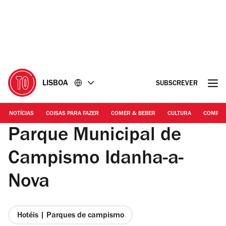
Ir
Ir
para
para
o
o
conteúdo
rodapé
LISBOA
SUBSCREVER
NOTÍCIAS
COISAS PARA FAZER
COMER & BEBER
CULTURA
COMPR
Parque Municipal de
Campismo Idanha-a-
Nova
Hotéis | Parques de campismo