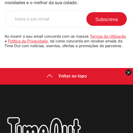
novidades e o melhor da sua cidade.
Insira
o
seu
email
Ao inserir o seu email concorda com os nossos
Termos de Utilização
e
Política de Privacidade
, tal como concorda em receber emails da
Time Out com notícias, eventos, ofertas e promoções de parceiros.
F
Voltar ao topo