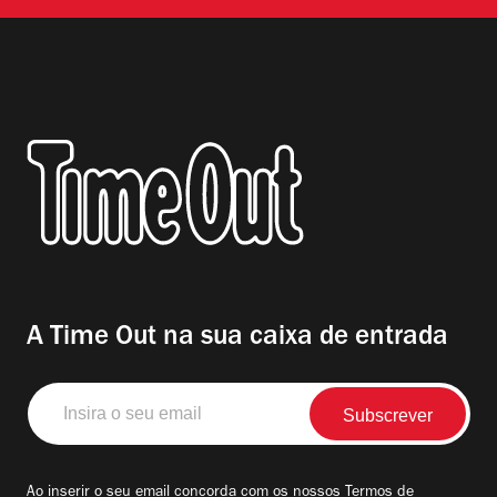
A Time Out na sua caixa de entrada
Insira
o
seu
email
Ao inserir o seu email concorda com os nossos
Termos de