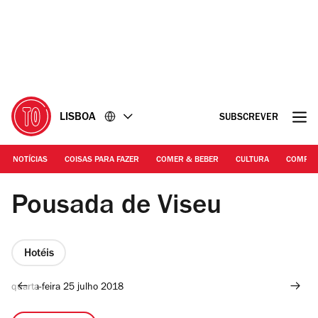
Ir
Ir
para
para
o
o
conteúdo
rodapé
LISBOA
SUBSCREVER
NOTÍCIAS
COISAS PARA FAZER
COMER & BEBER
CULTURA
COMPR
Pousada de Viseu
Hotéis
quarta-feira 25 julho 2018