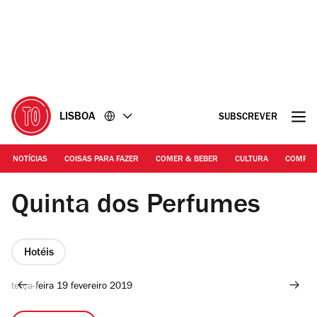
Ir
Ir
para
para
o
o
conteúdo
rodapé
LISBOA
SUBSCREVER
NOTÍCIAS
COISAS PARA FAZER
COMER & BEBER
CULTURA
COMPR
©DR
Quinta dos Perfumes
Hotéis
terça-feira 19 fevereiro 2019