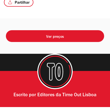
Partilhar
/3
Ver preços
Escrito por
Editores da Time Out Lisboa