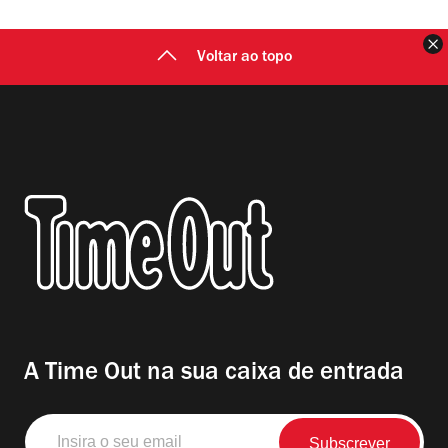
F
Voltar ao topo
A Time Out na sua caixa de entrada
Insira