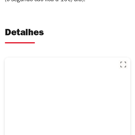
(o segundo cão fica a 10€/dia).
Detalhes