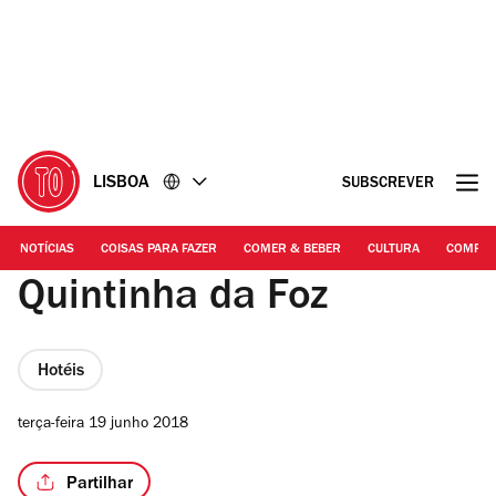
Ir
Ir
para
para
o
o
conteúdo
rodapé
LISBOA
SUBSCREVER
NOTÍCIAS
COISAS PARA FAZER
COMER & BEBER
CULTURA
COMPR
Quintinha da Foz
Hotéis
terça-feira 19 junho 2018
Partilhar