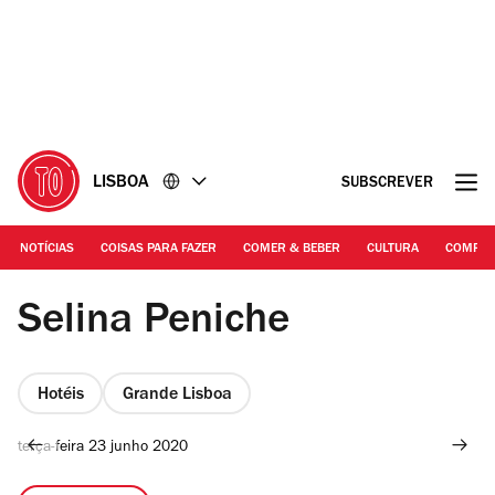
Ir
Ir
para
para
o
o
conteúdo
rodapé
LISBOA
SUBSCREVER
NOTÍCIAS
COISAS PARA FAZER
COMER & BEBER
CULTURA
COMPR
selina peniche
Selina Peniche
Hotéis
Grande Lisboa
terça-feira 23 junho 2020