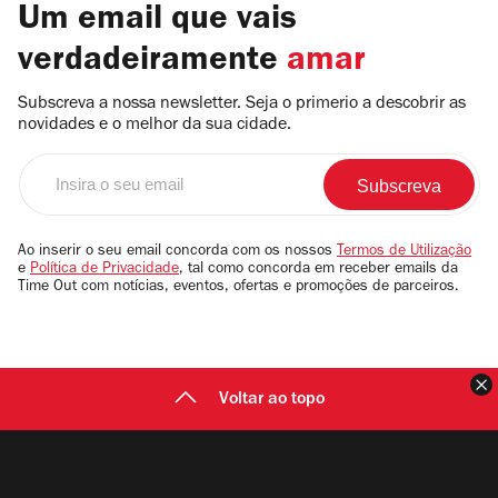
Um email que vais
verdadeiramente
amar
Subscreva a nossa newsletter. Seja o primerio a descobrir as
novidades e o melhor da sua cidade.
Insira
o
seu
email
Ao inserir o seu email concorda com os nossos
Termos de Utilização
e
Política de Privacidade
, tal como concorda em receber emails da
Time Out com notícias, eventos, ofertas e promoções de parceiros.
F
Voltar ao topo