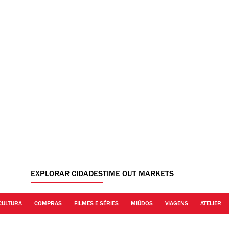
EXPLORAR CIDADES
TIME OUT MARKETS
CULTURA
COMPRAS
FILMES E SÉRIES
MIÚDOS
VIAGENS
ATELIER