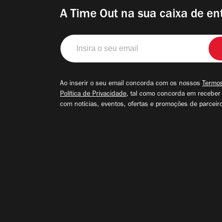
A Time Out na sua caixa de en
Insira
o
seu
email
Ao inserir o seu email concorda com os nossos
Termos
Política de Privacidade
, tal como concorda em receber
com notícias, eventos, ofertas e promoções de parceir