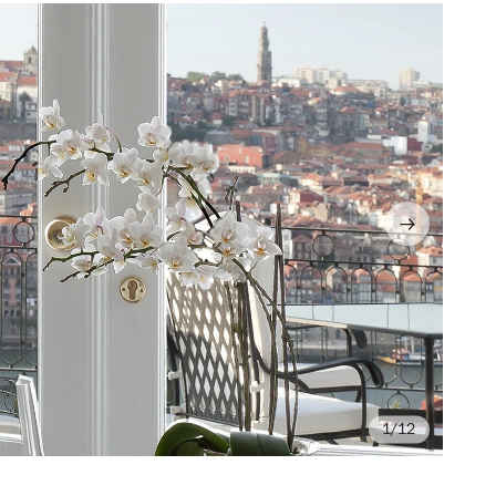
/12
©