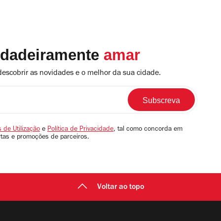
rdadeiramente
amar
descobrir as novidades e o melhor da sua cidade.
 de Utilização
e
Política de Privacidade
, tal como concorda em
rtas e promoções de parceiros.
Voltar ao topo