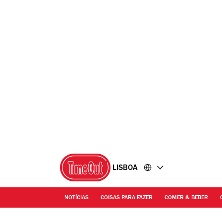
Ir
Ir
para
para
o
o
conteúdo
rodapé
LISBOA
NOTÍCIAS
COISAS PARA FAZER
COMER & BEBER