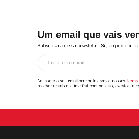
Um email que vais ve
Subscreva a nossa newsletter. Seja o primerio a 
Insira
o
seu
email
Ao inserir o seu email concorda com os nossos
Termos
receber emails da Time Out com notícias, eventos, ofe