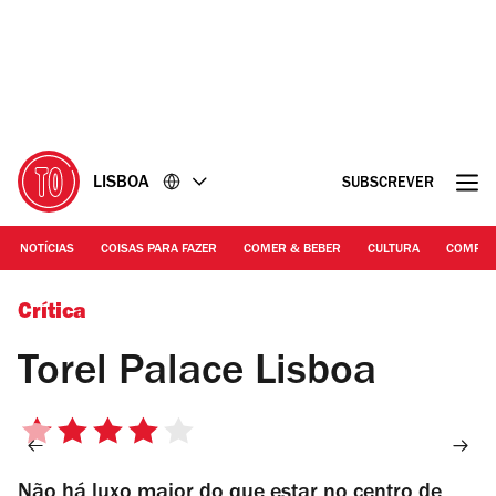
Ir
Ir
para
para
o
o
conteúdo
rodapé
LISBOA
SUBSCREVER
NOTÍCIAS
COISAS PARA FAZER
COMER & BEBER
CULTURA
COMPR
Photograph: Cecilia Tucker for Time Out
Crítica
Torel Palace Lisboa
4/5
estrelas
Não há luxo maior do que estar no centro de