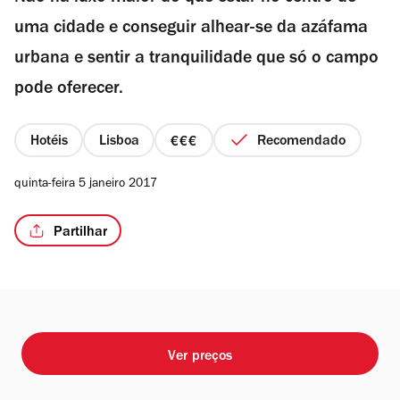
uma cidade e conseguir alhear-se da azáfama
urbana e sentir a tranquilidade que só o campo
pode oferecer.
/5
Hotéis
Lisboa
Recomendado
preço
3
quinta-feira 5 janeiro 2017
de
4
Partilhar
Ver preços