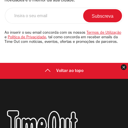
novidades e o melhor da sua cidade.
Insira
o
seu
email
Ao inserir o seu email concorda com os nossos
Termos de Utilização
e
Política de Privacidade
, tal como concorda em receber emails da
Time Out com notícias, eventos, ofertas e promoções de parceiros.
F
Voltar ao topo