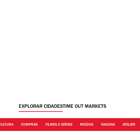
EXPLORAR CIDADES
TIME OUT MARKETS
CULTURA
COMPRAS
FILMES E SÉRIES
MIÚDOS
VIAGENS
ATELIER