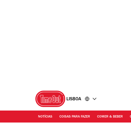
Ir
Ir
para
para
o
o
conteúdo
rodapé
LISBOA
NOTÍCIAS
COISAS PARA FAZER
COMER & BEBER