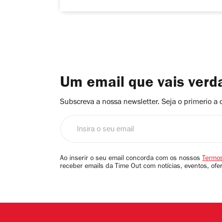
Um email que vais ver
Subscreva a nossa newsletter. Seja o primerio a 
Insira
o
seu
email
Ao inserir o seu email concorda com os nossos
Termos
receber emails da Time Out com notícias, eventos, ofe