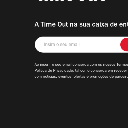
A Time Out na sua caixa de en
Insira
o
seu
email
Ao inserir o seu email concorda com os nossos
Termos
Política de Privacidade
, tal como concorda em receber
com notícias, eventos, ofertas e promoções de parceir