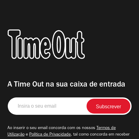
A Time Out na sua caixa de entrada
Insira
o
seu
email
Ao inserir o seu email concorda com os nossos
Termos de
Utilização
e
Política de Privacidade
, tal como concorda em receber