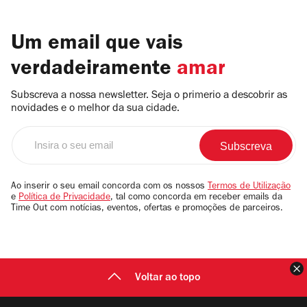
Um email que vais
verdadeiramente
amar
Subscreva a nossa newsletter. Seja o primerio a descobrir as
novidades e o melhor da sua cidade.
Insira
o
seu
email
Ao inserir o seu email concorda com os nossos
Termos de Utilização
e
Política de Privacidade
, tal como concorda em receber emails da
Time Out com notícias, eventos, ofertas e promoções de parceiros.
F
Voltar ao topo