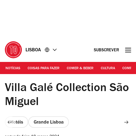
Ir
Ir
para
para
o
o
conteúdo
rodapé
LISBOA
SUBSCREVER
NOTÍCIAS
COISAS PARA FAZER
COMER & BEBER
CULTURA
COMPR
DR
Villa Galé Collection São
Miguel
Hotéis
Grande Lisboa