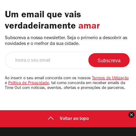
Um email que vais
verdadeiramente
amar
Subscreva a nossa newsletter. Seja o primerio a descobrir as
novidades e o melhor da sua cidade.
Insira
o
seu
email
Ao inserir o seu email concorda com os nossos
Termos de Utilização
e
Política de Privacidade
, tal como concorda em receber emails da
Time Out com notícias, eventos, ofertas e promoções de parceiros.
F
Voltar ao topo