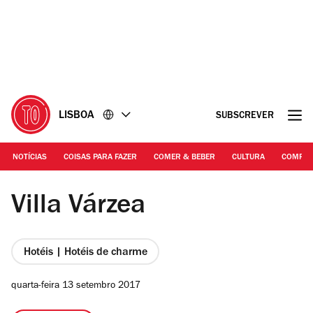
Ir
Ir
para
para
o
o
conteúdo
rodapé
LISBOA
SUBSCREVER
NOTÍCIAS
COISAS PARA FAZER
COMER & BEBER
CULTURA
COMPR
©DR | Villa Várzea
Villa Várzea
Hotéis | Hotéis de charme
quarta-feira 13 setembro 2017